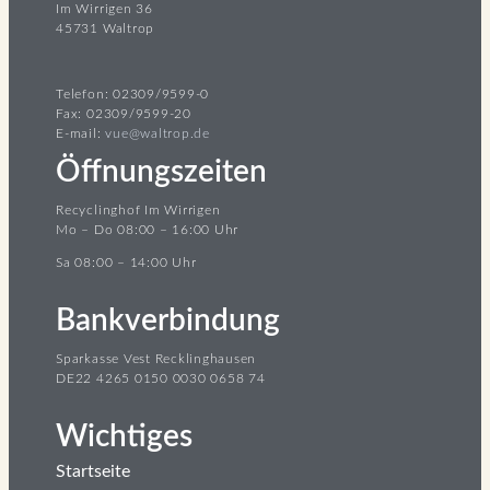
Im Wirrigen 36
45731 Waltrop
Telefon: 02309/9599-0
Fax: 02309/9599-20
E-mail:
vue@waltrop.de
Öffnungszeiten
Recyclinghof Im Wirrigen
Mo – Do 08:00 – 16:00 Uhr
Sa 08:00 – 14:00 Uhr
Bankverbindung
Sparkasse Vest Recklinghausen
DE22 4265 0150 0030 0658 74
Wichtiges
Startseite