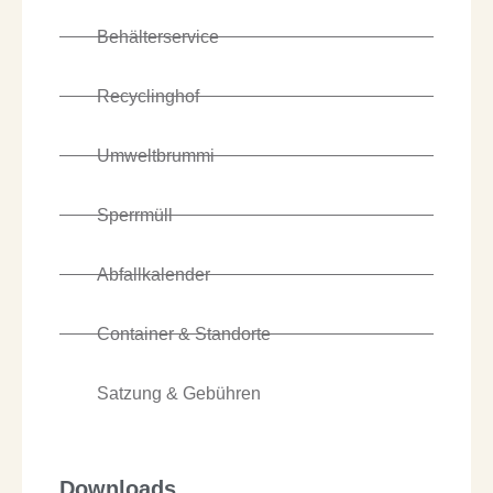
Behälterservice
Recyclinghof
Umweltbrummi
Sperrmüll
Abfallkalender
Container & Standorte
Satzung & Gebühren
Downloads