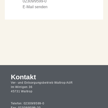
02309/9599-0
E-Mail senden
Kontakt
Ver- und Entsorgungsbetrieb Waltrop AöR
Im Wirrigen 36
45731 Waltrop
Telefon: 02309/9599-0
Fax: 02309/9599-20