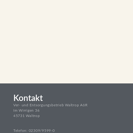
Kontakt
Ver- und Entsorgungsbetrieb Waltrop AöR
Im Wirrigen 36
45731 Waltrop
Telefon: 02309/9599-0